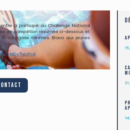
D
entre a participé au Challenge National
rnée de compétion résumée ci-dessous et
a catégorie minimes. Bravo aux jeunes
A
15 
h?v=MDy7iyLtFc8
C
M
21 
Contact
P
A
14 