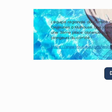
L’équipe régionale du Comité C
Oxyjeunes à Mulhouse. Une jou
une 3ème place obtenue dans l
plongeurs du comité !
https://www.youtube.com/watc